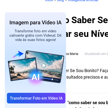
Início
>
Blog
>
Inteligência Artificial
Como Saber Se 
Imagem para Vídeo IA
Testar seu Níve
Transforme foto em vídeo
cativante grátis com Vidwud. Dê
vida às suas fotos agora!
Ana Maria
Atualizado em
Como Saber Se Sou Bonito? Faça o
Obtenha resultados precisos e 
Transformar Foto em Vídeo IA
A pergunta “
como saber se sou 