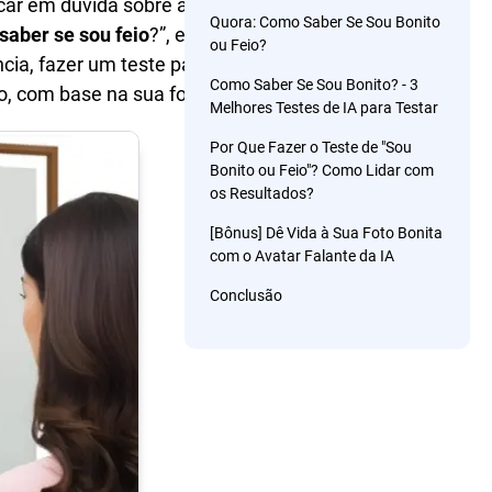
car em dúvida sobre a própria
Quora: Como Saber Se Sou Bonito
saber se sou feio
?”, este artigo
ou Feio?
cia, fazer um teste para saber
Como Saber Se Sou Bonito? - 3
o, com base na sua foto.
Melhores Testes de IA para Testar
Por Que Fazer o Teste de "Sou
Bonito ou Feio"? Como Lidar com
os Resultados?
[Bônus] Dê Vida à Sua Foto Bonita
com o Avatar Falante da IA
Conclusão